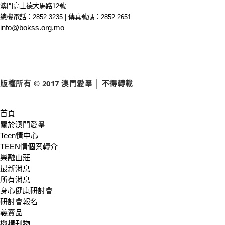
澳門高士德大馬路12號
總機電話：2852 3235 | 傳真號碼：2852 2651
info@bokss.org.mo
版權所有 © 2017 澳門愛羣 │ 不得轉載
首頁
關於澳門愛羣
Teen情中心
TEEN情個案轉介
樂融山莊
最新消息
所有消息
身心健康研討會
研討會報名
義賣品
機構刊物