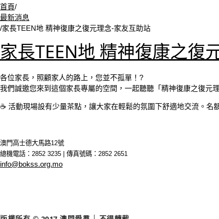
首頁
/
最新消息
/
家長TEEN地 精神復康之復元理念-家友互助站
家長TEEN地 精神復康之復
各位家長，照顧家人的路上，您並不孤單！?
我們誠邀您來到這個家長專屬的空間，一起聽聽「精神復康之復元
☕ 活動現場設有少量茶點，讓大家在輕鬆的氛圍下舒適地交流。名額
澳門高士德大馬路12號
總機電話：2852 3235 | 傳真號碼：2852 2651
info@bokss.org.mo
版權所有 © 2017 澳門愛羣 │ 不得轉載